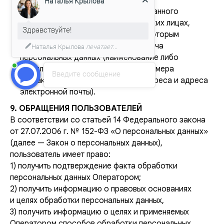
СТРОИТЕЛЬСТВО ПОД КЛЮЧ
субъектов персональных данных);
Наталья Крылова
сведения об органах власти иностранного
Надежный партнер в сфере
государства, иностранных физических лицах,
строительства коммерческих и
Здравствуйте!
промышленных зданий
иностранных юридических лицах, которым
планируется трансграничная передача
Наталья Крылова
печатает...
персональных данных (наименование либо
Заказать расчёт
фамилия, имя и отчество, а также номера
Введите сообщение
контактных телефонов, почтовые адреса и адреса
Политика конфиденциальности
электронной почты).
9. ОБРАЩЕНИЯ ПОЛЬЗОВАТЕЛЕЙ
© ООО «Top Tent», 2001-2026.
Все права защищены.
В соответствии со статьей 14 Федерального закона
от 27.07.2006 г. № 152-ФЗ «О персональных данных»
(далее — Закон о персональных данных),
пользователь имеет право:
1) получить подтверждение факта обработки
персональных данных Оператором;
2) получить информацию о правовых основаниях
и целях обработки персональных данных,
3) получить информацию о целях и применяемых
Оператором способов обработки персональных